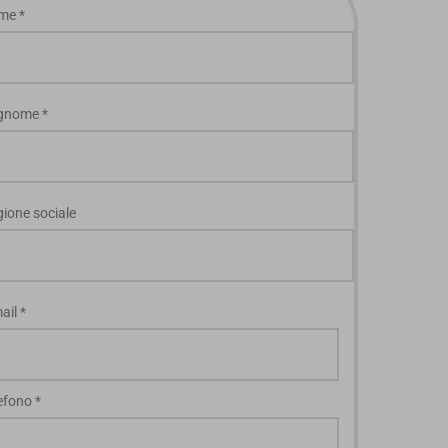
me
*
gnome
*
ione sociale
ail
*
lefono
*