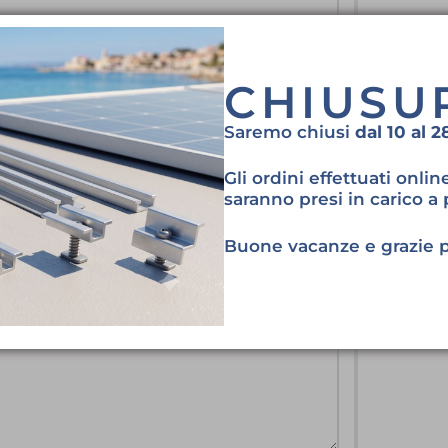
getto
CHIUSU
Saremo chiusi
dal 10 al 
ssaggio
Gli ordini effettuati onli
saranno presi in carico a 
Buone vacanze e grazie 