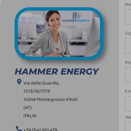
No
Co
Rag
HAMMER ENERGY
Via della Guardia,
11/13/15/17/19
E-m
14048 Montegrosso d’Asti
(AT)
ITALIA
Te
+39 0141 951 479