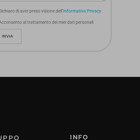
ichiaro di aver preso visione dell’
Informativa Privacy
cconsento al trattamento dei miei dati personali
INFO
RUPPO