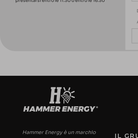
presentarsi entro le 11.30 o entro le 16.30
D
A
Hammer Energy è un marchio
IL G