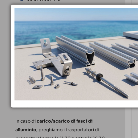
@HammerEnergyFotovoltai
Og
co
Hammer Energy
Me
I nostri uffici sono aperti
dal lunedì al
venerdì
, dalle 8.30 alle 12.30 e dalle 13.30
alle 17.30.
Per il
carico e scarico merci
siamo a tua
disposizione dal lunedì al venerdì, dalle
8.00 alle 12.00 e dalle 13.00 alle 17.00.
In caso di
carico/scarico di fasci di
alluminio
, preghiamo i trasportatori di