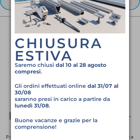
CHIUSURA
ESTIVA
Saremo chiusi
dal 10 al 28 agosto
compresi
.
Gli ordini effettuati online
dal 31/07 al
30/08
saranno presi in carico a partire da
lunedì 31/08
.
NASTRO BUTILICO-
Buone vacanze e grazie per la
ALLUMINIO
comprensione!
Per impianti fotovoltaici su coperture in lamiera