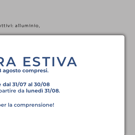
ttivi: alluminio,
 il 90% in un ciclo
RA ESTIVA
sui tetti dei nostri
28 agosto compresi
.
ne
dal 31/07 al 30/08
partire da
lunedì 31/08
.
ne.
 DIN 61651)
per la
per la comprensione!
ipi.
lavoro che a casa.