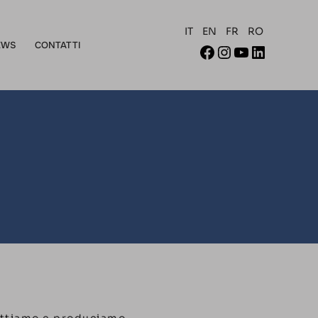
IT
EN
FR
RO
EWS
CONTATTI
gettiamo e produciamo