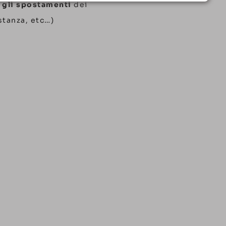
e gli spostamenti
dei
istanza, etc…)