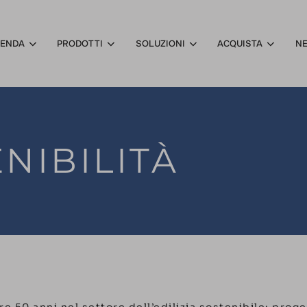
IENDA
PRODOTTI
SOLUZIONI
ACQUISTA
N
NIBILITÀ
e 50 anni nel settore dell’edilizia sostenibile: pro