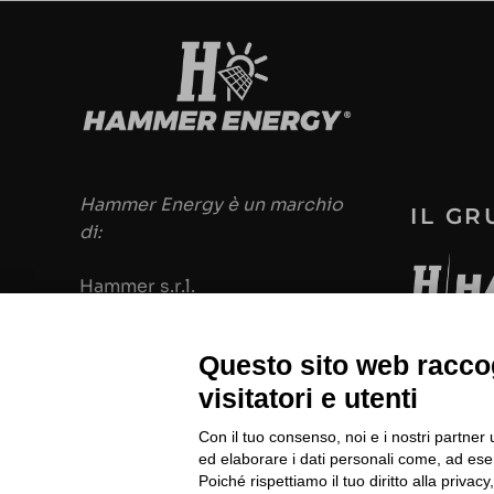
Hammer Energy è un marchio
IL G
di:
Hammer s.r.l.
Via della Guardia n.
11/13/15/17/19
Questo sito web raccog
14048 Montegrosso d'Asti (AT)
visitatori e utenti
ITALIA
Con il tuo consenso, noi e i nostri partner 
Cod Fisc. e PIVA 00094860053
ed elaborare i dati personali come, ad esem
Poiché rispettiamo il tuo diritto alla privacy
Iscrizione Registro delle