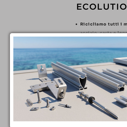
ECOLUTIO
Ricicliamo tutti i 
acciaio, carta e leg
Depuriamo le acqu
chiuso.
Produciamo energi
capannoni aziendal
(nel 2024 il
42% del
Limitiamo l’uso di 
Utilizziamo panni t
pulizia dei macchi
Scegliamo partner 
Realizziamo quoti