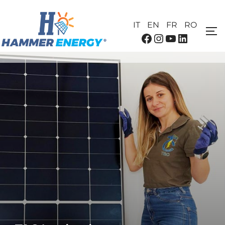
IT
EN
FR
RO